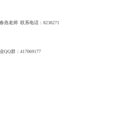
沈春燕老师
联系电话：8238271
业QQ群：417069177