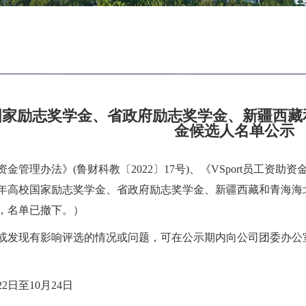
025年国家励志奖学金、省政府励志奖学金、新疆
金候选人名单公示
金管理办法》(鲁财科教〔2022〕17号)、《VSport员工资助
25学年高校国家励志奖学金、省政府励志奖学金、新疆西藏和青
，名单已撤下。）
发现有影响评选的情况或问题，可在公示期内向公司团委办公室
2日至10月24日