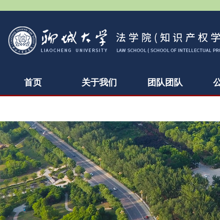
首页
关于我们
团队团队
下载中心