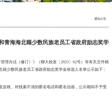
通知公告
西藏和青海海北籍少数民族老员工省政府励志奖学
资金管理办法（修订）》（聊大校发〔2023〕62号）等有关文件精
海海北籍少数民族老员工省政府励志奖学金候选人名单公示如下：
反映。对线索不清的匿名电话和匿名信函，公示期间不予受