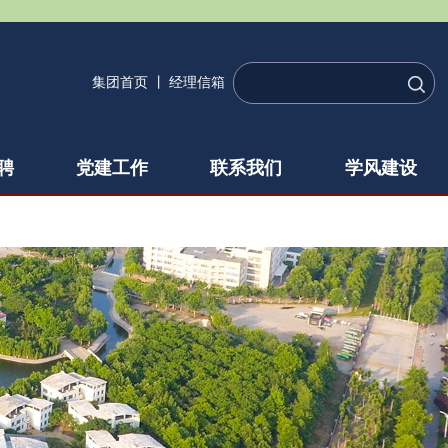
集团首页
丨
经理信箱
聘
党建工作
联系我们
学风建设