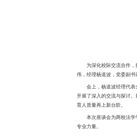
为深化校际交流合作，推
伟，经理杨道波，党委副书
会上，杨道波经理代表公
开展了深入的交流与探讨。
育人质量再上新台阶。
本次座谈会为两校法学学
专业力量。