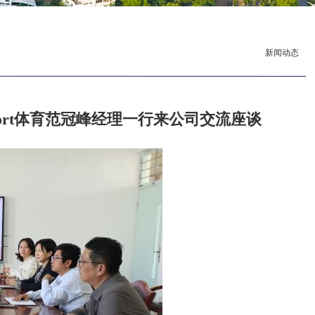
新闻动态
ort体育范冠峰经理一行来公司交流座谈