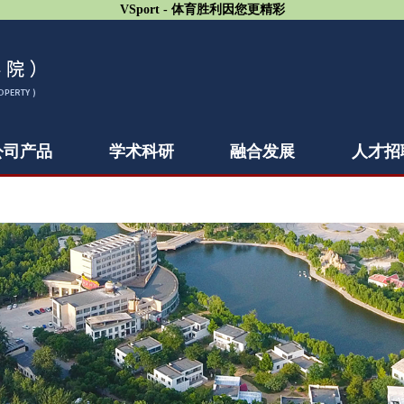
VSport - 体育胜利因您更精彩
公司产品
学术科研
融合发展
人才招