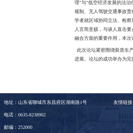
理”与“低空经济发展的法
规制、无人驾驶交通事故责
学者就区域协同立法、检察
人言简意赅，与谈人直击要
融合方面的重要作用，本次
此次论坛紧密围绕新质生产
进展。论坛的成功举办为完
地址：山东省聊城市东昌府区湖南路1号
友情链接
电话：0635-8238902
邮编：252000